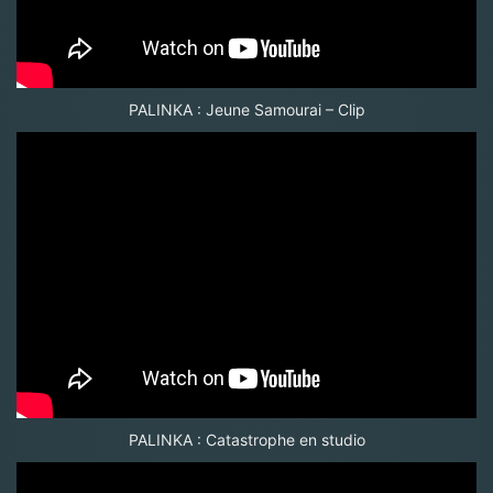
PALINKA : Jeune Samourai – Clip
PALINKA : Catastrophe en studio