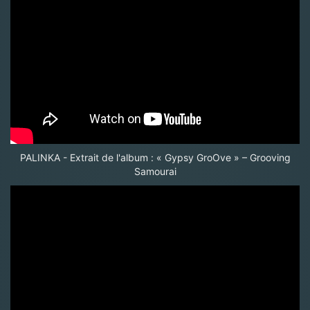
PALINKA - Extrait de l'album : « Gypsy GroOve » – Grooving
Samourai