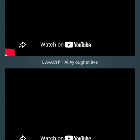
LAVACH' - Al Ayloughet live